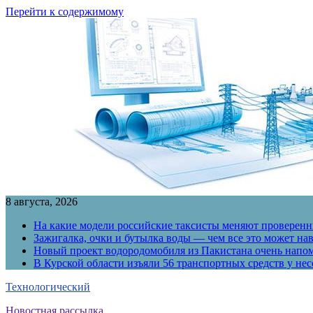
Перейти к содержимому
8 августа, 2026
На какие модели российские таксисты меняют проверенны
Зажигалка, очки и бутылка воды — чем все это может на
Новый проект водородомобиля из Пакистана очень напо
В Курской области изъяли 56 транспортных средств у н
Технологический
Новостная рассылка