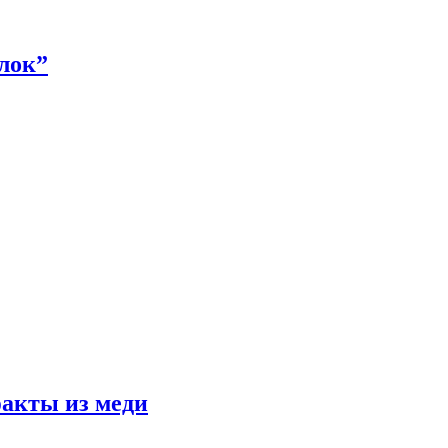
алок”
факты из меди