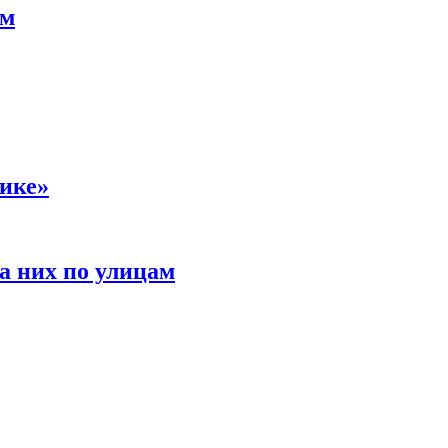
ам
сике»
а них по улицам