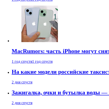
MacRumors: часть iPhone могут сня
1 год спустя
1 год спустя
На какие модели российские таксис
2 дня спустя
Зажигалка, очки и бутылка воды — 
2 дня спустя