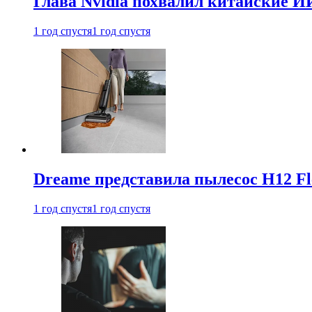
Глава Nvidia похвалил китайские И
1 год спустя
1 год спустя
Dreame представила пылесос H12 Fl
1 год спустя
1 год спустя