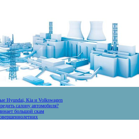
е Hyundai, Kia и Volkswagen
вредить салону автомобиля?
минает большой скам
есовершеннолетних