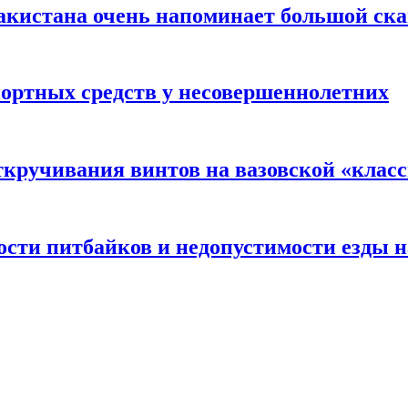
акистана очень напоминает большой ск
портных средств у несовершеннолетних
ткручивания винтов на вазовской «клас
сти питбайков и недопустимости езды н