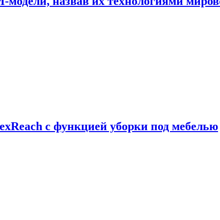
И-модели, назвав их технологиями миров
exReach с функцией уборки под мебелью