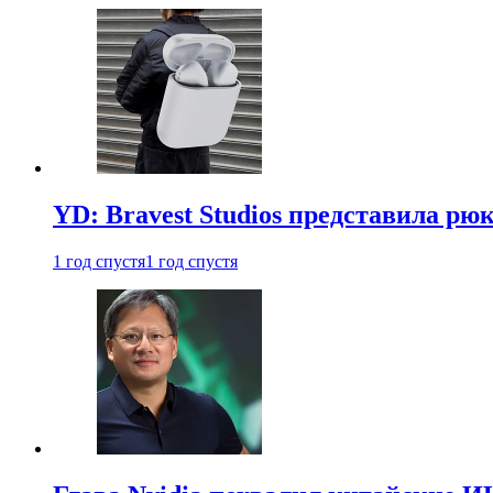
YD: Bravest Studios представила рюк
1 год спустя
1 год спустя