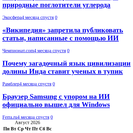
природные поглотители углерода
Экосфера
4 месяца спустя
0
«Википедия» запретила публиковать
статьи, написанные с помощью ИИ
Чемпионат.com
4 месяца спустя
0
Почему загадочный язык цивилизации
долины Инда ставит ученых в тупик
Рамблер
4 месяца спустя
0
Браузер Samsung с упором на ИИ
официально вышел для Windows
Ferra.ru
4 месяца спустя
0
Август 2026
Пн
Вт
Ср
Чт
Пт
Сб
Вс