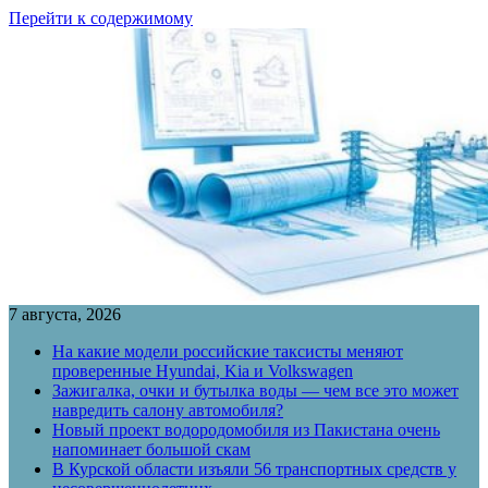
Перейти к содержимому
7 августа, 2026
На какие модели российские таксисты меняют
проверенные Hyundai, Kia и Volkswagen
Зажигалка, очки и бутылка воды — чем все это может
навредить салону автомобиля?
Новый проект водородомобиля из Пакистана очень
напоминает большой скам
В Курской области изъяли 56 транспортных средств у