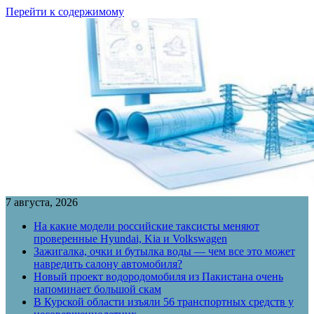
Перейти к содержимому
7 августа, 2026
На какие модели российские таксисты меняют
проверенные Hyundai, Kia и Volkswagen
Зажигалка, очки и бутылка воды — чем все это может
навредить салону автомобиля?
Новый проект водородомобиля из Пакистана очень
напоминает большой скам
В Курской области изъяли 56 транспортных средств у