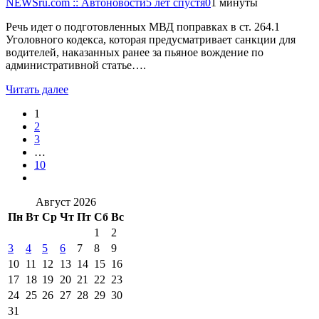
NEWSru.com :: Автоновости
5 лет спустя
0
1 минуты
Речь идет о подготовленных МВД поправках в ст. 264.1
Уголовного кодекса, которая предусматривает санкции для
водителей, наказанных ранее за пьяное вождение по
административной статье….
Читать далее
1
2
3
…
10
Август 2026
Пн
Вт
Ср
Чт
Пт
Сб
Вс
1
2
3
4
5
6
7
8
9
10
11
12
13
14
15
16
17
18
19
20
21
22
23
24
25
26
27
28
29
30
31