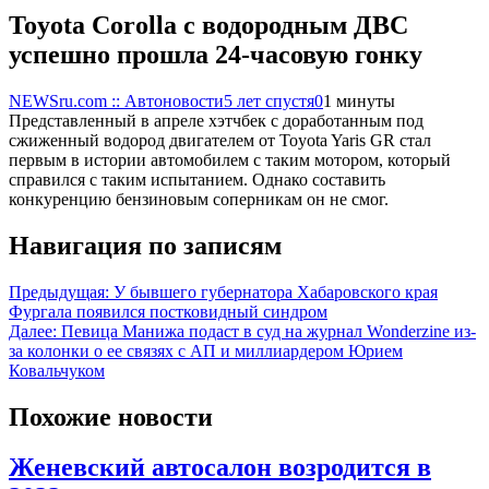
Toyota Corolla с водородным ДВС
успешно прошла 24-часовую гонку
NEWSru.com :: Автоновости
5 лет спустя
0
1 минуты
Представленный в апреле хэтчбек с доработанным под
сжиженный водород двигателем от Toyota Yaris GR стал
первым в истории автомобилем с таким мотором, который
справился с таким испытанием. Однако составить
конкуренцию бензиновым соперникам он не смог.
Навигация по записям
Предыдущая:
У бывшего губернатора Хабаровского края
Фургала появился постковидный синдром
Далее:
Певица Манижа подаст в суд на журнал Wonderzine из-
за колонки о ее связях с АП и миллиардером Юрием
Ковальчуком
Похожие новости
Женевский автосалон возродится в