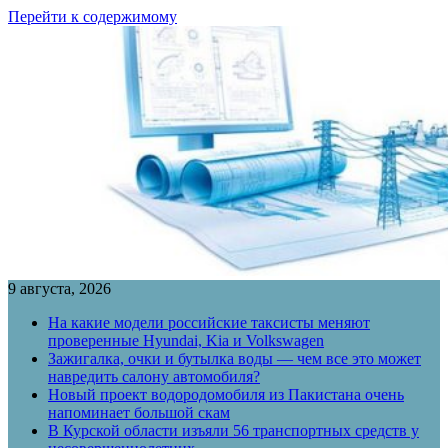
Перейти к содержимому
9 августа, 2026
На какие модели российские таксисты меняют
проверенные Hyundai, Kia и Volkswagen
Зажигалка, очки и бутылка воды — чем все это может
навредить салону автомобиля?
Новый проект водородомобиля из Пакистана очень
напоминает большой скам
В Курской области изъяли 56 транспортных средств у