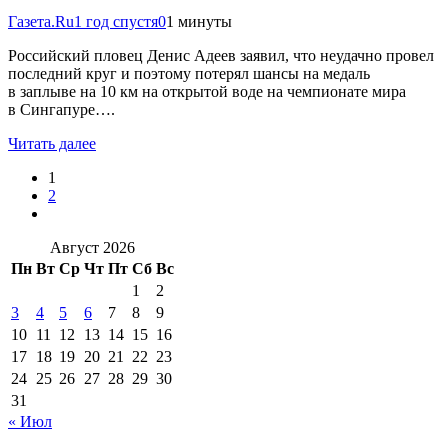
Газета.Ru
1 год спустя
0
1 минуты
Российский пловец Денис Адеев заявил, что неудачно провел
последний круг и поэтому потерял шансы на медаль
в заплыве на 10 км на открытой воде на чемпионате мира
в Сингапуре….
Читать далее
1
2
Август 2026
Пн
Вт
Ср
Чт
Пт
Сб
Вс
1
2
3
4
5
6
7
8
9
10
11
12
13
14
15
16
17
18
19
20
21
22
23
24
25
26
27
28
29
30
31
« Июл