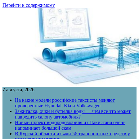
Перейти к содержимому
7 августа, 2026
На какие модели российские таксисты меняют
проверенные Hyundai, Kia и Volkswagen
Зажигалка, очки и бутылка воды — чем все это может
навредить салону автомобиля?
Новый проект водородомобиля из Пакистана очень
напоминает большой скам
В Курской области изъяли 56 транспортных средств у