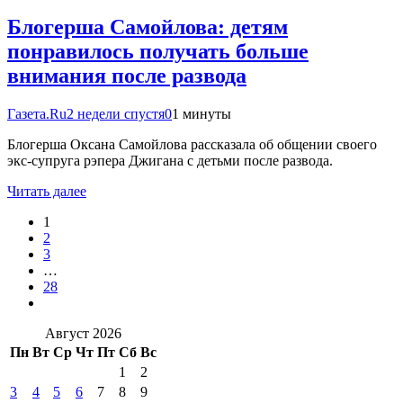
Блогерша Самойлова: детям
понравилось получать больше
внимания после развода
Газета.Ru
2 недели спустя
0
1 минуты
Блогерша Оксана Самойлова рассказала об общении своего
экс-супруга рэпера Джигана с детьми после развода.
Читать далее
1
2
3
…
28
Август 2026
Пн
Вт
Ср
Чт
Пт
Сб
Вс
1
2
3
4
5
6
7
8
9