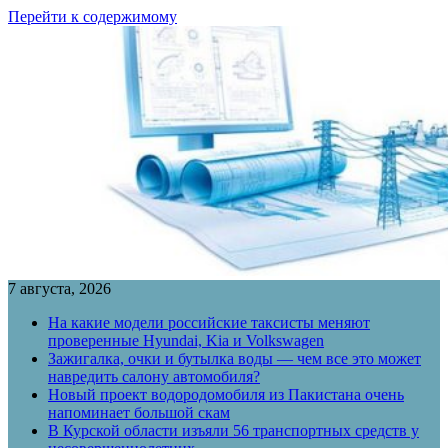
Перейти к содержимому
7 августа, 2026
На какие модели российские таксисты меняют
проверенные Hyundai, Kia и Volkswagen
Зажигалка, очки и бутылка воды — чем все это может
навредить салону автомобиля?
Новый проект водородомобиля из Пакистана очень
напоминает большой скам
В Курской области изъяли 56 транспортных средств у