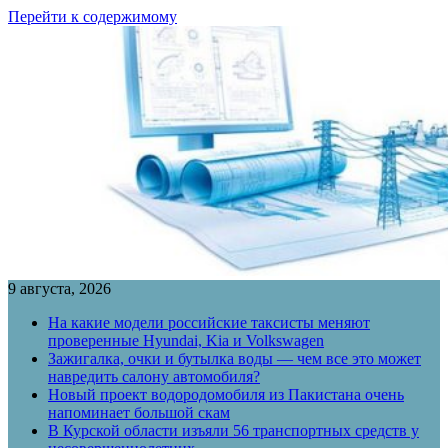
Перейти к содержимому
9 августа, 2026
На какие модели российские таксисты меняют
проверенные Hyundai, Kia и Volkswagen
Зажигалка, очки и бутылка воды — чем все это может
навредить салону автомобиля?
Новый проект водородомобиля из Пакистана очень
напоминает большой скам
В Курской области изъяли 56 транспортных средств у