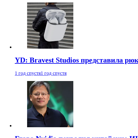
YD: Bravest Studios представила рюк
1 год спустя
1 год спустя