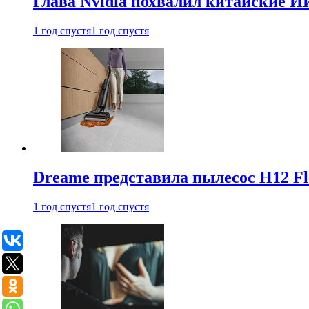
Глава Nvidia похвалил китайские И
1 год спустя
1 год спустя
Dreame представила пылесос H12 Fl
1 год спустя
1 год спустя