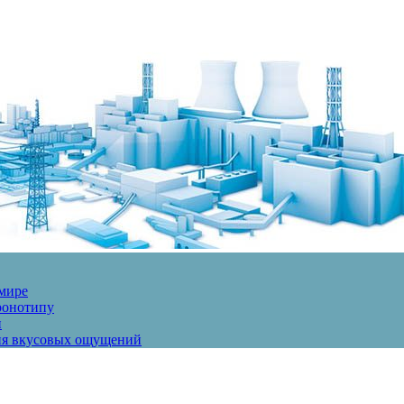
 мире
ронотипу
и
ния вкусовых ощущений