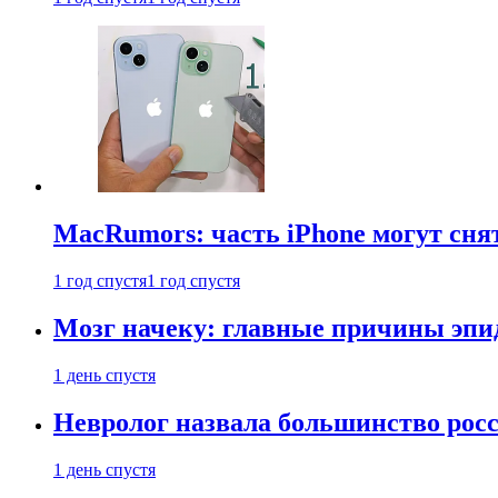
MacRumors: часть iPhone могут сня
1 год спустя
1 год спустя
Мозг начеку: главные причины эпи
1 день спустя
Невролог назвала большинство росс
1 день спустя