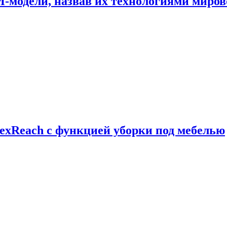
И-модели, назвав их технологиями миров
exReach с функцией уборки под мебелью