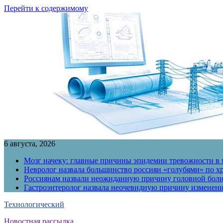
Перейти к содержимому
6 августа, 2026
Мозг начеку: главные причины эпидемии тревожности в
Невролог назвала большинство россиян «голубями» по х
Россиянам назвали неожиданную причину головной бол
Гастроэнтеролог назвала неочевидную причину измене
Технологический
Новостная рассылка