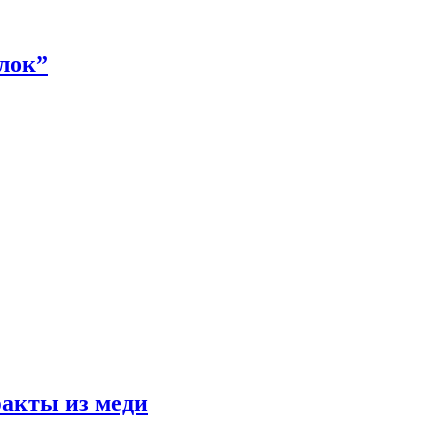
алок”
факты из меди