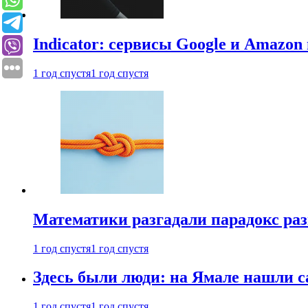
Indicator: сервисы Google и Amazo
1 год спустя
1 год спустя
Математики разгадали парадокс раз
1 год спустя
1 год спустя
Здесь были люди: на Ямале нашли 
1 год спустя
1 год спустя