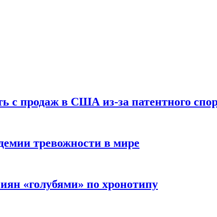
ть с продаж в США из-за патентного спор
демии тревожности в мире
иян «голубями» по хронотипу