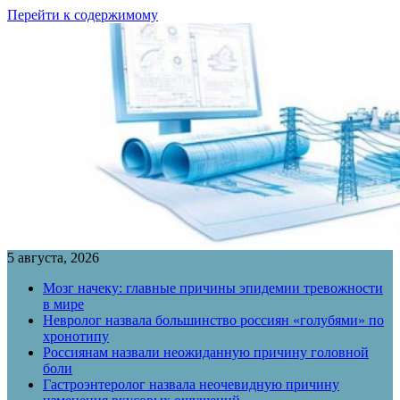
Перейти к содержимому
5 августа, 2026
Мозг начеку: главные причины эпидемии тревожности
в мире
Невролог назвала большинство россиян «голубями» по
хронотипу
Россиянам назвали неожиданную причину головной
боли
Гастроэнтеролог назвала неочевидную причину