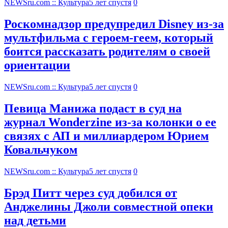
NEWSru.com :: Культура
5 лет спустя
0
Роскомнадзор предупредил Disney из-за
мультфильма c героем-геем, который
боится рассказать родителям о своей
ориентации
NEWSru.com :: Культура
5 лет спустя
0
Певица Манижа подаст в суд на
журнал Wonderzine из-за колонки о ее
связях с АП и миллиардером Юрием
Ковальчуком
NEWSru.com :: Культура
5 лет спустя
0
Брэд Питт через суд добился от
Анджелины Джоли совместной опеки
над детьми