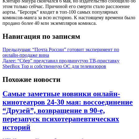
Кэнтаро Миура скончался 6 мая, но издательство сообщило об
этом только сейчас. Причиной его смерти стало расслоение
аорты. "Берсерк" входит в топ-100 самых популярных
комиксов-манга за всю историю. К настоящему времени было
продано более 40 млн экземпляров комикса.
Навигация по записям
Предыдущая:
“Почта России” готовит эксперимент по
онлайн-продаже вина
Далее:
“Сбер” представил продвинутую ТВ-приставку
SberBox Top и собственную ОС для телевизоров
Похожие новости
Самые заметные новинки онлайн-
кинотеатров 24-30 мая: воссоединение
“Друзей”, возвращение в 90-е,
перезапуск психотерапевтических
историй