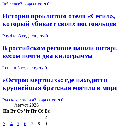
InScience
3 года спустя
0
История проклятого отеля «Сесил»,
который убивает своих постояльцев
Рамблер
3 года спустя
0
В российском регионе нашли янтарь
весом почти два килограмма
Lenta.ru
3 года спустя
0
«Остров мертвых»: где находится
крупнейшая братская могила в мире
Русская семерка
3 года спустя
0
Август 2026
Пн
Вт
Ср
Чт
Пт
Сб
Вс
1
2
3
4
5
6
7
8
9