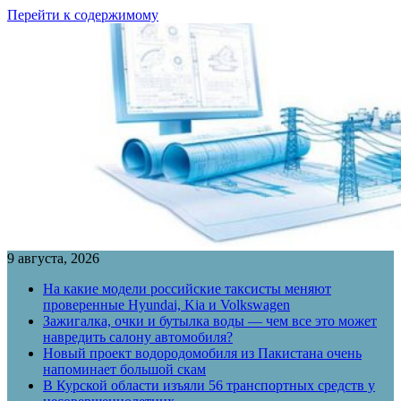
Перейти к содержимому
9 августа, 2026
На какие модели российские таксисты меняют
проверенные Hyundai, Kia и Volkswagen
Зажигалка, очки и бутылка воды — чем все это может
навредить салону автомобиля?
Новый проект водородомобиля из Пакистана очень
напоминает большой скам
В Курской области изъяли 56 транспортных средств у