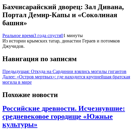
Бахчисарайский дворец: Зал Дивана,
Портал Демир-Капы и «Соколиная
башня»
Реальное время
3 года спустя
0
1 минуты
Из истории крымских татар, династии Гераев и потомков
Джучидов.
Навигация по записям
Предыдущая:
Откуда на Сардинии взялись могилы гигантов
Далее:
«Остров мертвых»: где находится крупнейшая братская
могила в мире
Похожие новости
Российские древности. Исчезнувшие:
средневековое городище «Южные
культуры»