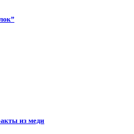
алок”
факты из меди