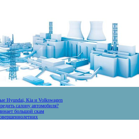
е Hyundai, Kia и Volkswagen
вредить салону автомобиля?
минает большой скам
есовершеннолетних