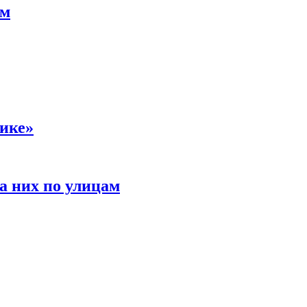
ам
сике»
а них по улицам