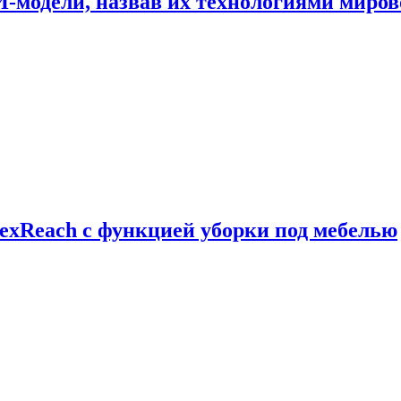
И-модели, назвав их технологиями миров
exReach с функцией уборки под мебелью