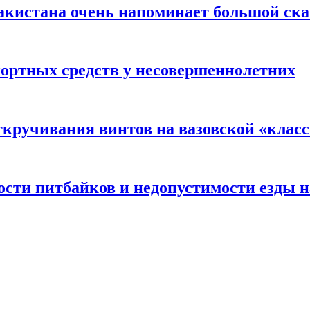
акистана очень напоминает большой ск
портных средств у несовершеннолетних
ткручивания винтов на вазовской «клас
сти питбайков и недопустимости езды н