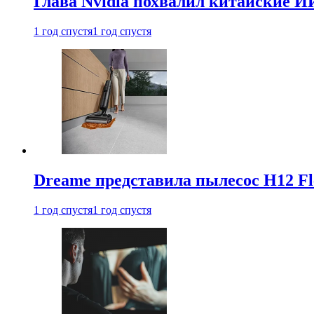
Глава Nvidia похвалил китайские И
1 год спустя
1 год спустя
Dreame представила пылесос H12 Fl
1 год спустя
1 год спустя