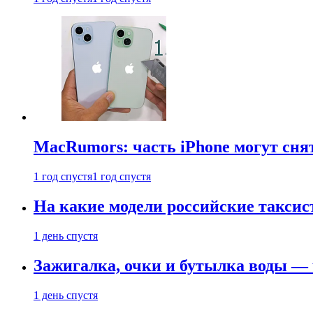
MacRumors: часть iPhone могут сня
1 год спустя
1 год спустя
На какие модели российские таксис
1 день спустя
Зажигалка, очки и бутылка воды — 
1 день спустя