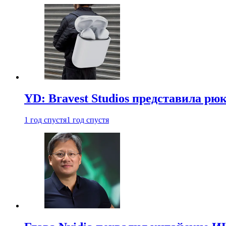
YD: Bravest Studios представила рюк
1 год спустя
1 год спустя