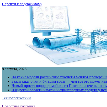
Перейти к содержимому
8 августа, 2026
На какие модели российские таксисты меняют проверенны
Зажигалка, очки и бутылка воды — чем все это может на
Новый проект водородомобиля из Пакистана очень напо
В Курской области изъяли 56 транспортных средств у н
Технологический
Новостная рассылка