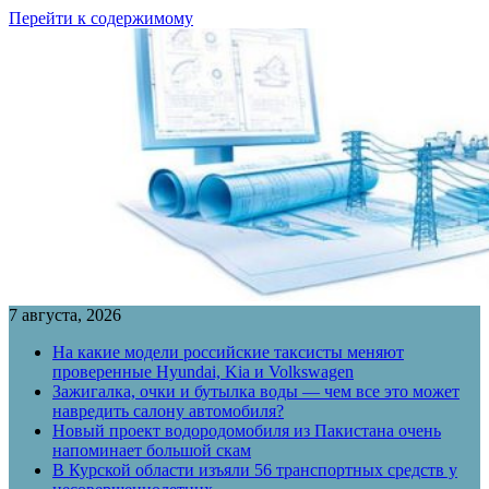
Перейти к содержимому
7 августа, 2026
На какие модели российские таксисты меняют
проверенные Hyundai, Kia и Volkswagen
Зажигалка, очки и бутылка воды — чем все это может
навредить салону автомобиля?
Новый проект водородомобиля из Пакистана очень
напоминает большой скам
В Курской области изъяли 56 транспортных средств у