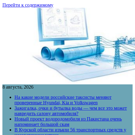
Перейти к содержимому
8 августа, 2026
На какие модели российские таксисты меняют
проверенные Hyundai, Kia и Volkswagen
Зажигалка, очки и бутылка воды — чем все это может
навредить салону автомобиля?
Новый проект водородомобиля из Пакистана очень
напоминает большой скам
В Курской области изъяли 56 транспортных средств у