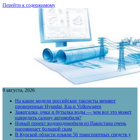
Перейти к содержимому
9 августа, 2026
На какие модели российские таксисты меняют
проверенные Hyundai, Kia и Volkswagen
Зажигалка, очки и бутылка воды — чем все это может
навредить салону автомобиля?
Новый проект водородомобиля из Пакистана очень
напоминает большой скам
В Курской области изъяли 56 транспортных средств у