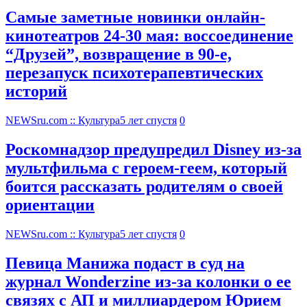
Самые заметные новинки онлайн-
кинотеатров 24-30 мая: воссоединение
“Друзей”, возвращение в 90-е,
перезапуск психотерапевтических
историй
NEWSru.com :: Культура
5 лет спустя
0
Роскомнадзор предупредил Disney из-за
мультфильма c героем-геем, который
боится рассказать родителям о своей
ориентации
NEWSru.com :: Культура
5 лет спустя
0
Певица Манижа подаст в суд на
журнал Wonderzine из-за колонки о ее
связях с АП и миллиардером Юрием