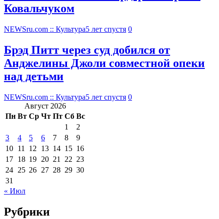
Ковальчуком
NEWSru.com :: Культура
5 лет спустя
0
Брэд Питт через суд добился от
Анджелины Джоли совместной опеки
над детьми
NEWSru.com :: Культура
5 лет спустя
0
Август 2026
Пн
Вт
Ср
Чт
Пт
Сб
Вс
1
2
3
4
5
6
7
8
9
10
11
12
13
14
15
16
17
18
19
20
21
22
23
24
25
26
27
28
29
30
31
« Июл
Рубрики