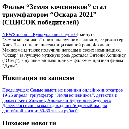
Фильм “Земля кочевников” стал
триумфатором “Оскара-2021”
(СПИСОК победителей)
NEWSru.com :: Культура
5 лет спустя
0
1 минуты
"Земля кочевников" признана лучшим фильмом, ее режиссер
Хлоя Чжао и исполнительница главной роли Фрэнсис
Макдорманд также получили награды в своих номинациях.
"Оскар" за лучшую мужскую роль достался Энтони Хопкинсу
("Отец"), а лучшим анимационным фильмом признан фильм
"Душа".
Навигация по записям
Предыдущая:
Самые заметные новинки онлайн-кинотеатров
19-25 апреля: триумфатор “Земля кочевников”, детектив и
драма с Кейт Уинслет, Аронова и Бурунов из будущего
Далее:
Россияне назвали доход, необходимый им для
достойной жизни: 50-80 тысяч рублей
Похожие новости