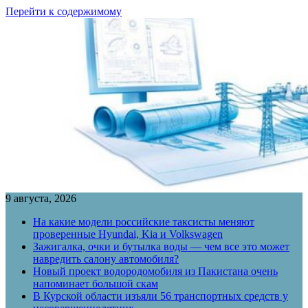
Перейти к содержимому
9 августа, 2026
На какие модели российские таксисты меняют
проверенные Hyundai, Kia и Volkswagen
Зажигалка, очки и бутылка воды — чем все это может
навредить салону автомобиля?
Новый проект водородомобиля из Пакистана очень
напоминает большой скам
В Курской области изъяли 56 транспортных средств у