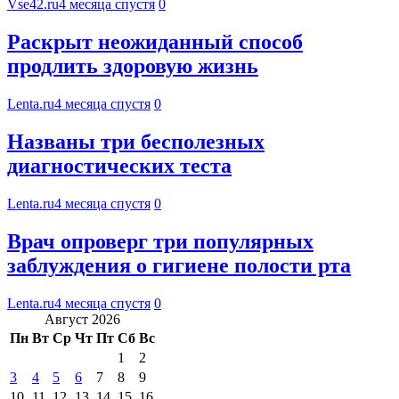
Vse42.ru
4 месяца спустя
0
Раскрыт неожиданный способ
продлить здоровую жизнь
Lenta.ru
4 месяца спустя
0
Названы три бесполезных
диагностических теста
Lenta.ru
4 месяца спустя
0
Врач опроверг три популярных
заблуждения о гигиене полости рта
Lenta.ru
4 месяца спустя
0
Август 2026
Пн
Вт
Ср
Чт
Пт
Сб
Вс
1
2
3
4
5
6
7
8
9
10
11
12
13
14
15
16