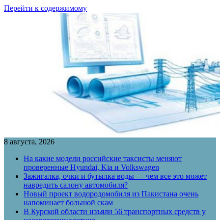
Перейти к содержимому
8 августа, 2026
На какие модели российские таксисты меняют
проверенные Hyundai, Kia и Volkswagen
Зажигалка, очки и бутылка воды — чем все это может
навредить салону автомобиля?
Новый проект водородомобиля из Пакистана очень
напоминает большой скам
В Курской области изъяли 56 транспортных средств у