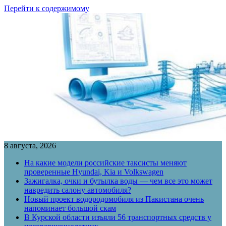
Перейти к содержимому
8 августа, 2026
На какие модели российские таксисты меняют
проверенные Hyundai, Kia и Volkswagen
Зажигалка, очки и бутылка воды — чем все это может
навредить салону автомобиля?
Новый проект водородомобиля из Пакистана очень
напоминает большой скам
В Курской области изъяли 56 транспортных средств у