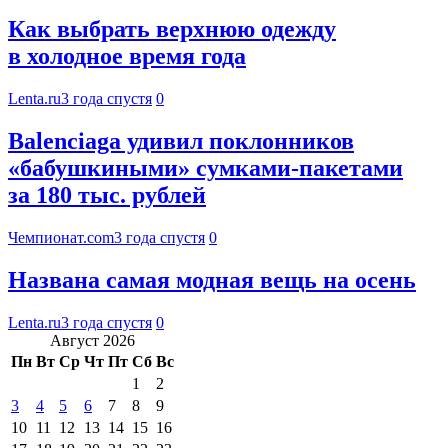
Как выбрать верхнюю одежду
в холодное время года
Lenta.ru
3 года спустя
0
Balenciaga удивил поклонников
«бабушкиными» сумками-пакетами
за 180 тыс. рублей
Чемпионат.com
3 года спустя
0
Названа самая модная вещь на осень
Lenta.ru
3 года спустя
0
Август 2026
Пн
Вт
Ср
Чт
Пт
Сб
Вс
1
2
3
4
5
6
7
8
9
10
11
12
13
14
15
16