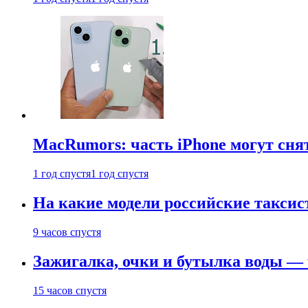
MacRumors: часть iPhone могут сня
1 год спустя
1 год спустя
На какие модели российские таксис
9 часов спустя
Зажигалка, очки и бутылка воды — 
15 часов спустя