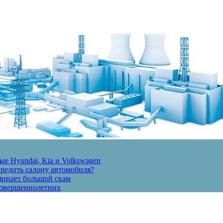
е Hyundai, Kia и Volkswagen
вредить салону автомобиля?
минает большой скам
есовершеннолетних