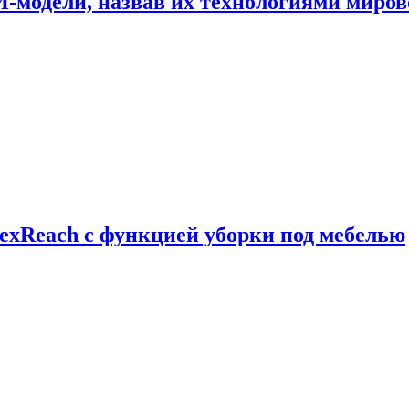
И-модели, назвав их технологиями миров
exReach с функцией уборки под мебелью