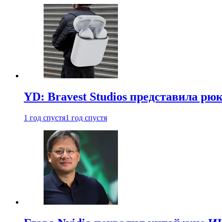
YD: Bravest Studios представила рюк
1 год спустя
1 год спустя