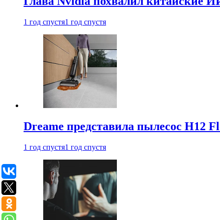
Глава Nvidia похвалил китайские И
1 год спустя
1 год спустя
Dreame представила пылесос H12 Fl
1 год спустя
1 год спустя