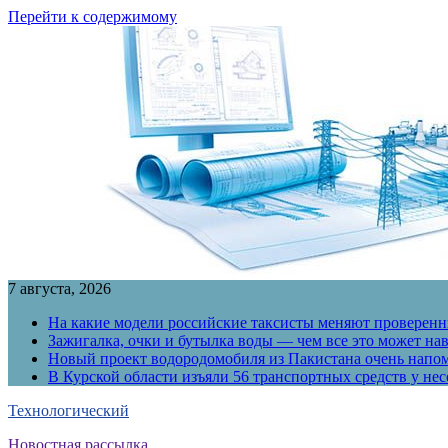
Перейти к содержимому
7 августа, 2026
На какие модели российские таксисты меняют проверенны
Зажигалка, очки и бутылка воды — чем все это может на
Новый проект водородомобиля из Пакистана очень напо
В Курской области изъяли 56 транспортных средств у н
Технологический
Новостная рассылка