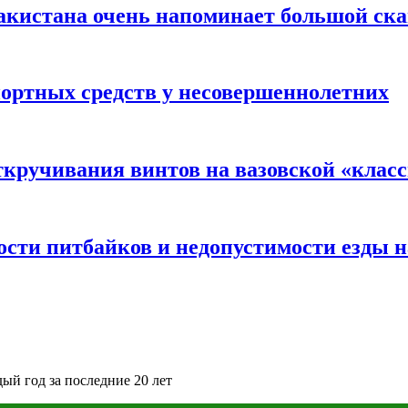
акистана очень напоминает большой ск
портных средств у несовершеннолетних
ткручивания винтов на вазовской «клас
сти питбайков и недопустимости езды н
дый год за последние 20 лет