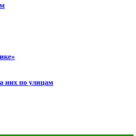
ам
сике»
а них по улицам