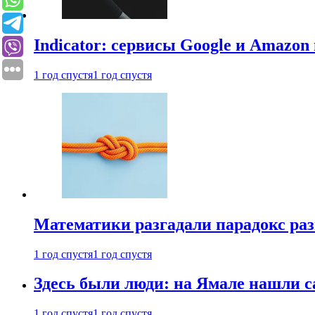
Indicator: сервисы Google и Amazo
1 год спустя
1 год спустя
Математики разгадали парадокс раз
1 год спустя
1 год спустя
Здесь были люди: на Ямале нашли 
1 год спустя
1 год спустя