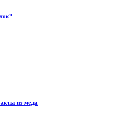
алок”
факты из меди