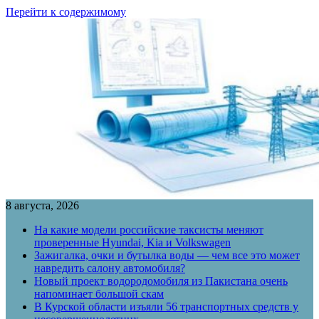
Перейти к содержимому
8 августа, 2026
На какие модели российские таксисты меняют
проверенные Hyundai, Kia и Volkswagen
Зажигалка, очки и бутылка воды — чем все это может
навредить салону автомобиля?
Новый проект водородомобиля из Пакистана очень
напоминает большой скам
В Курской области изъяли 56 транспортных средств у