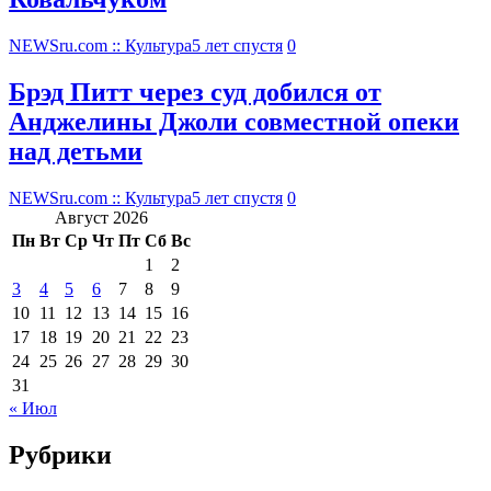
NEWSru.com :: Культура
5 лет спустя
0
Брэд Питт через суд добился от
Анджелины Джоли совместной опеки
над детьми
NEWSru.com :: Культура
5 лет спустя
0
Август 2026
Пн
Вт
Ср
Чт
Пт
Сб
Вс
1
2
3
4
5
6
7
8
9
10
11
12
13
14
15
16
17
18
19
20
21
22
23
24
25
26
27
28
29
30
31
« Июл
Рубрики