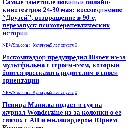
Самые заметные новинки онлайн-
кинотеатров 24-30 мая: воссоединение
“Друзей”, возвращение в 90-е,
перезапуск психотерапевтических
историй
NEWSru.com :: Культура
5 лет спустя
0
Роскомнадзор предупредил Disney из-за
мультфильма c героем-геем, который
боится рассказать родителям о своей
ориентации
NEWSru.com :: Культура
5 лет спустя
0
Певица Манижа подаст в суд на
журнал Wonderzine из-за колонки о ее
связях с АП и миллиардером Юрием
Ковальчуком