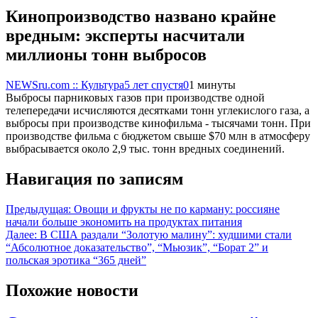
Кинопроизводство названо крайне
вредным: эксперты насчитали
миллионы тонн выбросов
NEWSru.com :: Культура
5 лет спустя
0
1 минуты
Выбросы парниковых газов при производстве одной
телепередачи исчисляются десятками тонн углекислого газа, а
выбросы при производстве кинофильма - тысячами тонн. При
производстве фильма с бюджетом свыше $70 млн в атмосферу
выбрасывается около 2,9 тыс. тонн вредных соединений.
Навигация по записям
Предыдущая:
Овощи и фрукты не по карману: россияне
начали больше экономить на продуктах питания
Далее:
В США раздали “Золотую малину”: худшими стали
“Абсолютное доказательство”, “Мьюзик”, “Борат 2” и
польская эротика “365 дней”
Похожие новости