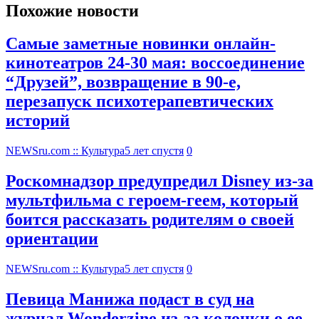
Похожие новости
Самые заметные новинки онлайн-
кинотеатров 24-30 мая: воссоединение
“Друзей”, возвращение в 90-е,
перезапуск психотерапевтических
историй
NEWSru.com :: Культура
5 лет спустя
0
Роскомнадзор предупредил Disney из-за
мультфильма c героем-геем, который
боится рассказать родителям о своей
ориентации
NEWSru.com :: Культура
5 лет спустя
0
Певица Манижа подаст в суд на
журнал Wonderzine из-за колонки о ее