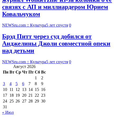
связях с АП и миллиардером Юрием
Ковальчуком
NEWSru.com :: Культура
5 лет спустя
0
Брэд Питт через суд добился от
Анджелины Джоли совместной опеки
над детьми
NEWSru.com :: Культура
5 лет спустя
0
Август 2026
Пн
Вт
Ср
Чт
Пт
Сб
Вс
1
2
3
4
5
6
7
8
9
10
11
12
13
14
15
16
17
18
19
20
21
22
23
24
25
26
27
28
29
30
31
« Июл