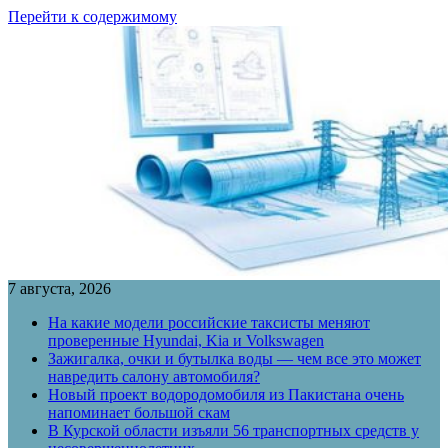
Перейти к содержимому
7 августа, 2026
На какие модели российские таксисты меняют
проверенные Hyundai, Kia и Volkswagen
Зажигалка, очки и бутылка воды — чем все это может
навредить салону автомобиля?
Новый проект водородомобиля из Пакистана очень
напоминает большой скам
В Курской области изъяли 56 транспортных средств у