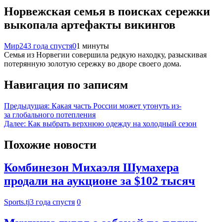
Норвежская семья в поисках сережки
выкопала артефакты викингов
Мир24
3 года спустя
0
1 минуты
Семья из Норвегии совершила редкую находку, разыскивая
потерянную золотую сережку во дворе своего дома.
Навигация по записям
Предыдущая:
Какая часть России может утонуть из-
за глобального потепления
Далее:
Как выбрать верхнюю одежду на холодный сезон
Похожие новости
Комбинезон Михаэля Шумахера
продали на аукционе за $102 тысяч
Sports.tj
3 года спустя
0