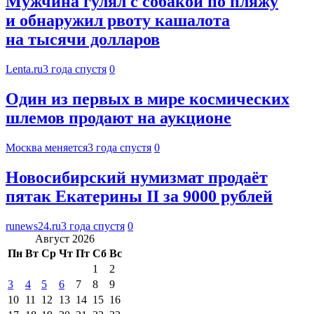
Мужчина гулял с собакой по пляжу
и обнаружил рвоту кашалота
на тысячи долларов
Lenta.ru
3 года спустя
0
Один из первых в мире космических
шлемов продают на аукционе
Москва меняется
3 года спустя
0
Новосибирский нумизмат продаёт
пятак Екатерины II за 9000 рублей
runews24.ru
3 года спустя
0
Август 2026
Пн
Вт
Ср
Чт
Пт
Сб
Вс
1
2
3
4
5
6
7
8
9
10
11
12
13
14
15
16