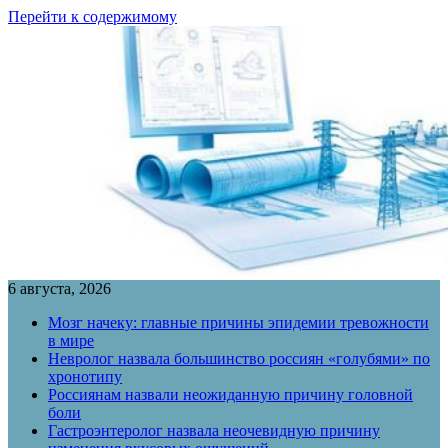
Перейти к содержимому
6 августа, 2026
Мозг начеку: главные причины эпидемии тревожности
в мире
Невролог назвала большинство россиян «голубями» по
хронотипу
Россиянам назвали неожиданную причину головной
боли
Гастроэнтеролог назвала неочевидную причину