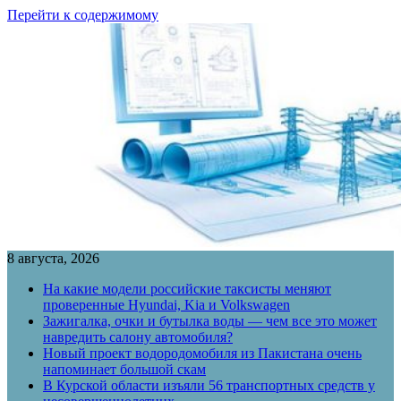
Перейти к содержимому
8 августа, 2026
На какие модели российские таксисты меняют
проверенные Hyundai, Kia и Volkswagen
Зажигалка, очки и бутылка воды — чем все это может
навредить салону автомобиля?
Новый проект водородомобиля из Пакистана очень
напоминает большой скам
В Курской области изъяли 56 транспортных средств у