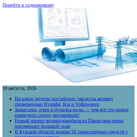
Перейти к содержимому
10 августа, 2026
На какие модели российские таксисты меняют
проверенные Hyundai, Kia и Volkswagen
Зажигалка, очки и бутылка воды — чем все это может
навредить салону автомобиля?
Новый проект водородомобиля из Пакистана очень
напоминает большой скам
В Курской области изъяли 56 транспортных средств у