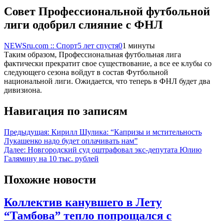
Совет Профессиональной футбольной
лиги одобрил слияние с ФНЛ
NEWSru.com :: Спорт
5 лет спустя
0
1 минуты
Таким образом, Профессиональная футбольная лига
фактически прекратит свое существование, а все ее клубы со
следующего сезона войдут в состав Футбольной
национальной лиги. Ожидается, что теперь в ФНЛ будет два
дивизиона.
Навигация по записям
Предыдущая:
Кирилл Шулика: “Капризы и мстительность
Лукашенко надо будет оплачивать нам”
Далее:
Новгородский суд оштрафовал экс-депутата Юлию
Галямину на 10 тыс. рублей
Похожие новости
Коллектив канувшего в Лету
“Тамбова” тепло попрощался с