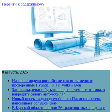
Перейти к содержимому
8 августа, 2026
На какие модели российские таксисты меняют
проверенные Hyundai, Kia и Volkswagen
Зажигалка, очки и бутылка воды — чем все это может
навредить салону автомобиля?
Новый проект водородомобиля из Пакистана очень
напоминает большой скам
В Курской области изъяли 56 транспортных средств у