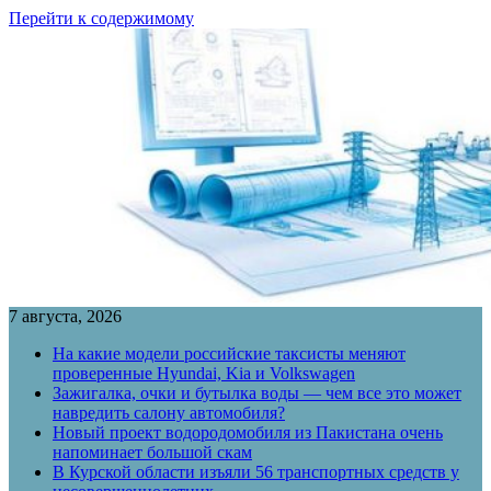
Перейти к содержимому
7 августа, 2026
На какие модели российские таксисты меняют
проверенные Hyundai, Kia и Volkswagen
Зажигалка, очки и бутылка воды — чем все это может
навредить салону автомобиля?
Новый проект водородомобиля из Пакистана очень
напоминает большой скам
В Курской области изъяли 56 транспортных средств у