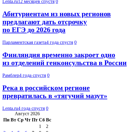
Lenta.ru
12 месяцев спустя
0
Абитуриентам из новых регионов
предлагают дать отсрочку
по ЕГЭ до 2026 года
Парламентская газета
4 года спустя
0
Финляндия временно закроет одно
из отделений генконсульства в России
Рамблер
4 года спустя
0
Река в российском регионе
превратилась в «тягучий мазут»
Lenta.ru
4 года спустя
0
Август 2026
Пн
Вт
Ср
Чт
Пт
Сб
Вс
1
2