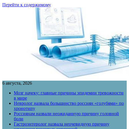
Перейти к содержимому
6 августа, 2026
Мозг начеку: главные причины эпидемии тревожности
в мире
Невролог назвала большинство россиян «голубями» по
хронотипу
Россиянам назвали неожиданную причину головной
боли
Гастроэнтеролог назвала неочевидную причину