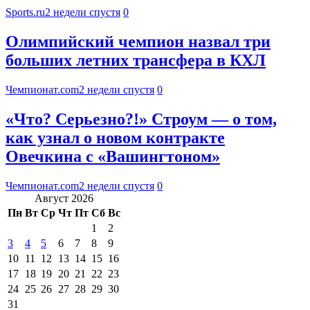
Sports.ru
2 недели спустя
0
Олимпийский чемпион назвал три
больших летних трансфера в КХЛ
Чемпионат.com
2 недели спустя
0
«Что? Серьезно?!» Строум — о том,
как узнал о новом контракте
Овечкина с «Вашингтоном»
Чемпионат.com
2 недели спустя
0
Август 2026
Пн
Вт
Ср
Чт
Пт
Сб
Вс
1
2
3
4
5
6
7
8
9
10
11
12
13
14
15
16
17
18
19
20
21
22
23
24
25
26
27
28
29
30
31