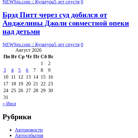
NEWSru.com :: Культура
5 лет спустя
0
Брэд Питт через суд добился от
Анджелины Джоли совместной опеки
над детьми
NEWSru.com :: Культура
5 лет спустя
0
Август 2026
Пн
Вт
Ср
Чт
Пт
Сб
Вс
1
2
3
4
5
6
7
8
9
10
11
12
13
14
15
16
17
18
19
20
21
22
23
24
25
26
27
28
29
30
31
« Июл
Рубрики
Автоновости
Автособытия