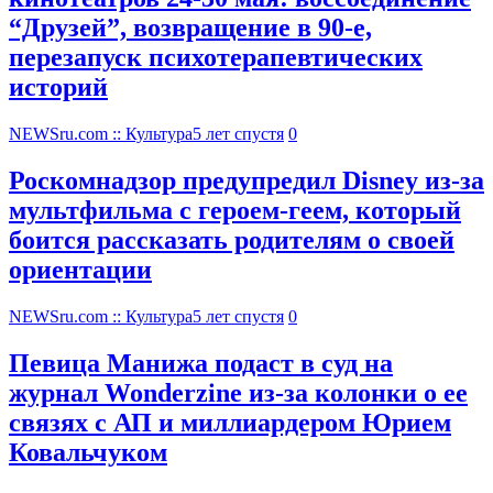
“Друзей”, возвращение в 90-е,
перезапуск психотерапевтических
историй
NEWSru.com :: Культура
5 лет спустя
0
Роскомнадзор предупредил Disney из-за
мультфильма c героем-геем, который
боится рассказать родителям о своей
ориентации
NEWSru.com :: Культура
5 лет спустя
0
Певица Манижа подаст в суд на
журнал Wonderzine из-за колонки о ее
связях с АП и миллиардером Юрием
Ковальчуком