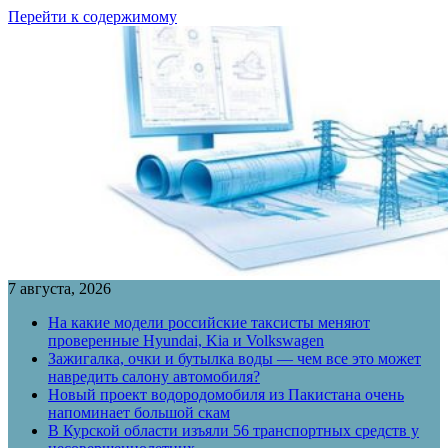
Перейти к содержимому
7 августа, 2026
На какие модели российские таксисты меняют
проверенные Hyundai, Kia и Volkswagen
Зажигалка, очки и бутылка воды — чем все это может
навредить салону автомобиля?
Новый проект водородомобиля из Пакистана очень
напоминает большой скам
В Курской области изъяли 56 транспортных средств у