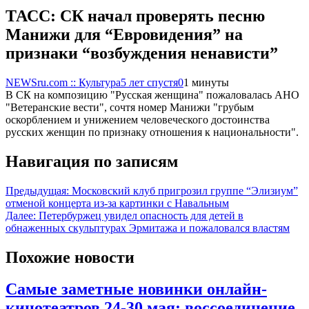
ТАСС: СК начал проверять песню
Манижи для “Евровидения” на
признаки “возбуждения ненависти”
NEWSru.com :: Культура
5 лет спустя
0
1 минуты
В СК на композицию "Русская женщина" пожаловалась АНО
"Ветеранские вести", сочтя номер Манижи "грубым
оскорблением и унижением человеческого достоинства
русских женщин по признаку отношения к национальности".
Навигация по записям
Предыдущая:
Московский клуб пригрозил группе “Элизиум”
отменой концерта из-за картинки с Навальным
Далее:
Петербуржец увидел опасность для детей в
обнаженных скульптурах Эрмитажа и пожаловался властям
Похожие новости
Самые заметные новинки онлайн-
кинотеатров 24-30 мая: воссоединение