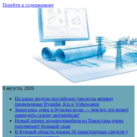
Перейти к содержимому
9 августа, 2026
На какие модели российские таксисты меняют
проверенные Hyundai, Kia и Volkswagen
Зажигалка, очки и бутылка воды — чем все это может
навредить салону автомобиля?
Новый проект водородомобиля из Пакистана очень
напоминает большой скам
В Курской области изъяли 56 транспортных средств у