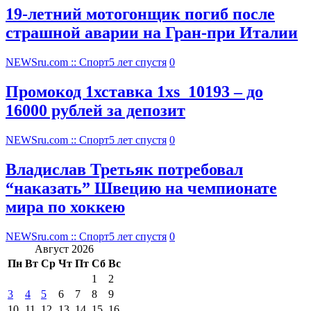
19-летний мотогонщик погиб после
страшной аварии на Гран-при Италии
NEWSru.com :: Спорт
5 лет спустя
0
Промокод 1хставка 1xs_10193 – до
16000 рублей за депозит
NEWSru.com :: Спорт
5 лет спустя
0
Владислав Третьяк потребовал
“наказать” Швецию на чемпионате
мира по хоккею
NEWSru.com :: Спорт
5 лет спустя
0
Август 2026
Пн
Вт
Ср
Чт
Пт
Сб
Вс
1
2
3
4
5
6
7
8
9
10
11
12
13
14
15
16