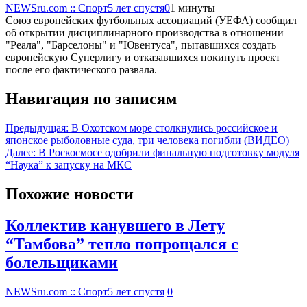
NEWSru.com :: Спорт
5 лет спустя
0
1 минуты
Союз европейских футбольных ассоциаций (УЕФА) сообщил
об открытии дисциплинарного производства в отношении
"Реала", "Барселоны" и "Ювентуса", пытавшихся создать
европейскую Суперлигу и отказавшихся покинуть проект
после его фактического развала.
Навигация по записям
Предыдущая:
В Охотском море столкнулись российское и
японское рыболовные суда, три человека погибли (ВИДЕО)
Далее:
В Роскосмосе одобрили финальную подготовку модуля
“Наука” к запуску на МКС
Похожие новости
Коллектив канувшего в Лету
“Тамбова” тепло попрощался с
болельщиками
NEWSru.com :: Спорт
5 лет спустя
0