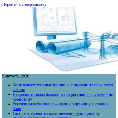
Перейти к содержимому
5 августа, 2026
Мозг начеку: главные причины эпидемии тревожности
в мире
Невролог назвала большинство россиян «голубями» по
хронотипу
Россиянам назвали неожиданную причину головной
боли
Гастроэнтеролог назвала неочевидную причину