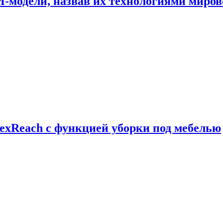
И-модели, назвав их технологиями миров
exReach с функцией уборки под мебелью