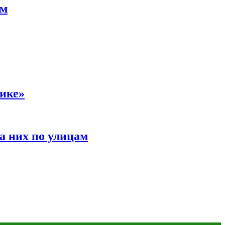
ам
сике»
а них по улицам