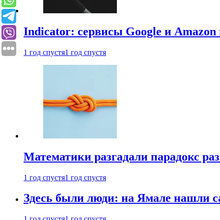
Indicator: сервисы Google и Amazo
1 год спустя
1 год спустя
Математики разгадали парадокс раз
1 год спустя
1 год спустя
Здесь были люди: на Ямале нашли 
1 год спустя
1 год спустя