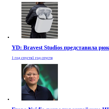
YD: Bravest Studios представила рюк
1 год спустя
1 год спустя