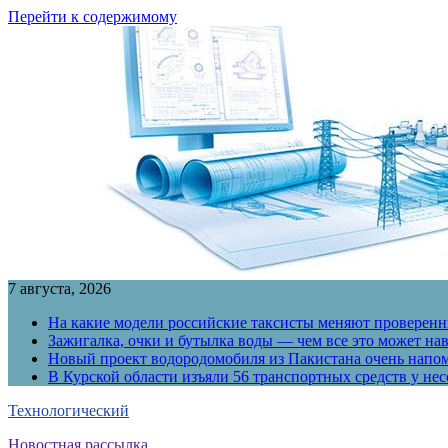
Перейти к содержимому
7 августа, 2026
На какие модели российские таксисты меняют проверенны
Зажигалка, очки и бутылка воды — чем все это может на
Новый проект водородомобиля из Пакистана очень напо
В Курской области изъяли 56 транспортных средств у н
Технологический
Новостная рассылка