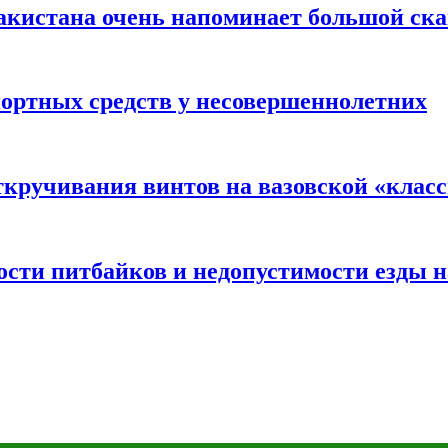
акистана очень напоминает большой ск
портных средств у несовершеннолетних
ткручивания винтов на вазовской «клас
сти питбайков и недопустимости езды н