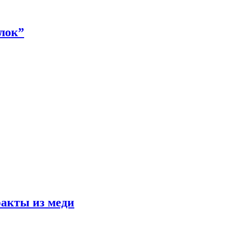
алок”
факты из меди