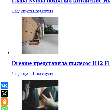
Глава Nvidia похвалил китайские И
1 год спустя
1 год спустя
Dreame представила пылесос H12 Fl
1 год спустя
1 год спустя