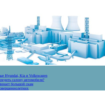
е Hyundai, Kia и Volkswagen
вредить салону автомобиля?
минает большой скам
есовершеннолетних