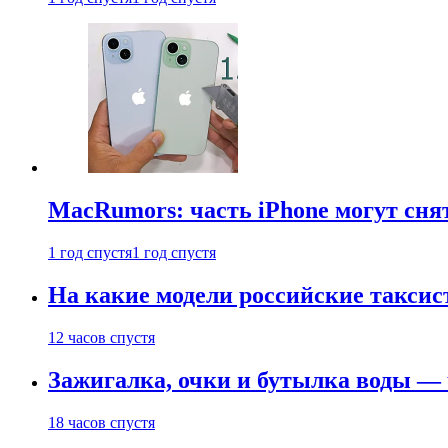
MacRumors: часть iPhone могут сня
1 год спустя
1 год спустя
На какие модели российские таксис
12 часов спустя
Зажигалка, очки и бутылка воды — 
18 часов спустя