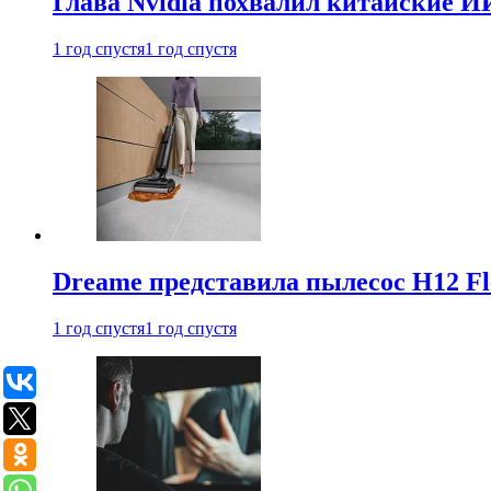
Глава Nvidia похвалил китайские И
1 год спустя
1 год спустя
Dreame представила пылесос H12 Fl
1 год спустя
1 год спустя