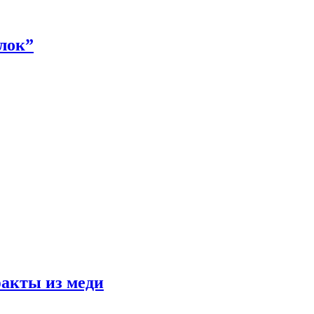
алок”
факты из меди