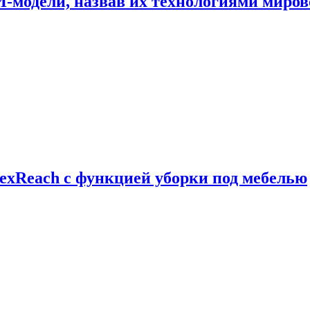
И-модели, назвав их технологиями миров
exReach с функцией уборки под мебелью