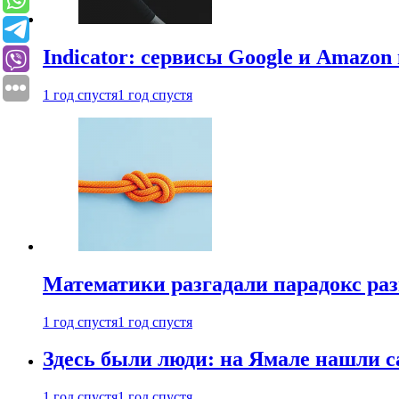
Indicator: сервисы Google и Amazo
1 год спустя
1 год спустя
Математики разгадали парадокс раз
1 год спустя
1 год спустя
Здесь были люди: на Ямале нашли 
1 год спустя
1 год спустя