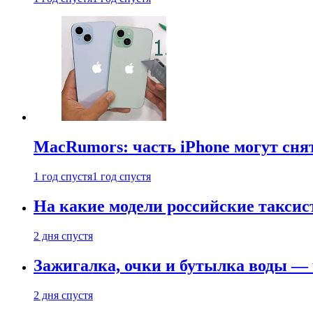
MacRumors: часть iPhone могут сня
1 год спустя
1 год спустя
На какие модели российские таксис
2 дня спустя
Зажигалка, очки и бутылка воды — 
2 дня спустя