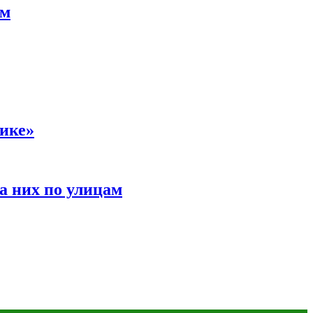
ам
сике»
а них по улицам