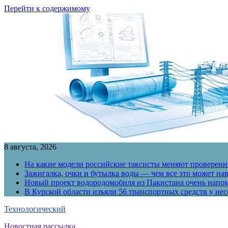
Перейти к содержимому
8 августа, 2026
На какие модели российские таксисты меняют проверенны
Зажигалка, очки и бутылка воды — чем все это может на
Новый проект водородомобиля из Пакистана очень напо
В Курской области изъяли 56 транспортных средств у н
Технологический
Новостная рассылка