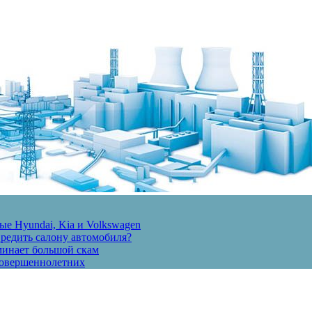
е Hyundai, Kia и Volkswagen
вредить салону автомобиля?
минает большой скам
есовершеннолетних