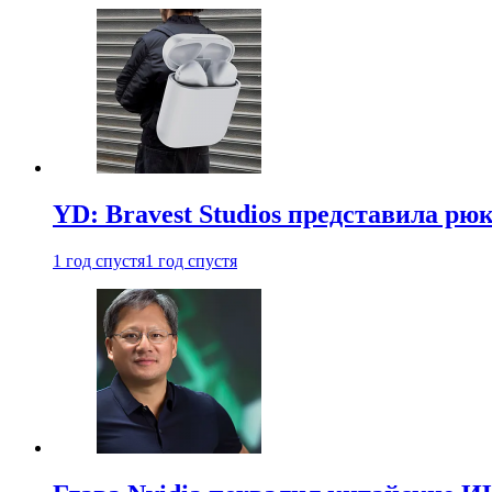
YD: Bravest Studios представила рюк
1 год спустя
1 год спустя