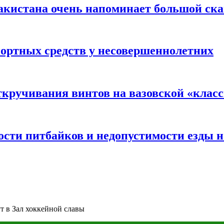
акистана очень напоминает большой ск
портных средств у несовершеннолетних
ткручивания винтов на вазовской «клас
сти питбайков и недопустимости езды н
т в Зал хоккейной славы