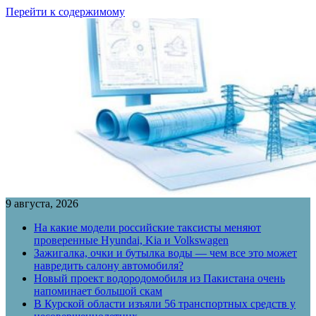
Перейти к содержимому
9 августа, 2026
На какие модели российские таксисты меняют
проверенные Hyundai, Kia и Volkswagen
Зажигалка, очки и бутылка воды — чем все это может
навредить салону автомобиля?
Новый проект водородомобиля из Пакистана очень
напоминает большой скам
В Курской области изъяли 56 транспортных средств у