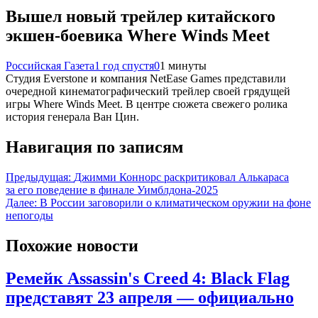
Вышел новый трейлер китайского
экшен-боевика Where Winds Meet
Российская Газета
1 год спустя
0
1 минуты
Студия Everstone и компания NetEase Games представили
очередной кинематографический трейлер своей грядущей
игры Where Winds Meet. В центре сюжета свежего ролика
история генерала Ван Цин.
Навигация по записям
Предыдущая:
Джимми Коннорс раскритиковал Алькараса
за его поведение в финале Уимблдона-2025
Далее:
В России заговорили о климатическом оружии на фоне
непогоды
Похожие новости
Ремейк Assassin's Creed 4: Black Flag
представят 23 апреля — официально