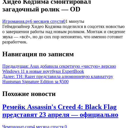
Хидео Кодзима смонтировал
загадочный ролик — OD
Игромания.ру
6 месяцев спустя
0
1 минуты
Геймдизайнер Хидео Кодзима поделился в соцсетях новостью
о завершении работы над новым роликом. Монтаж и сведение
звука — «всё», но до сих пор непонятно, что именно готовит
разработчик.
Навигация по записям
Предыдущая:
Asus добавила секретную «чистую» версию
Windows 11 в новые ноутбуки ExpertBook
Далее:
TH: Razer представила алюминиевую клавиатуру
Huntsman Signature Edition за $500
Похожие новости
Ремейк Assassin's Creed 4: Black Flag
представят 23 апреля — официально
Чемпионат.com
4 месяца спустя
0