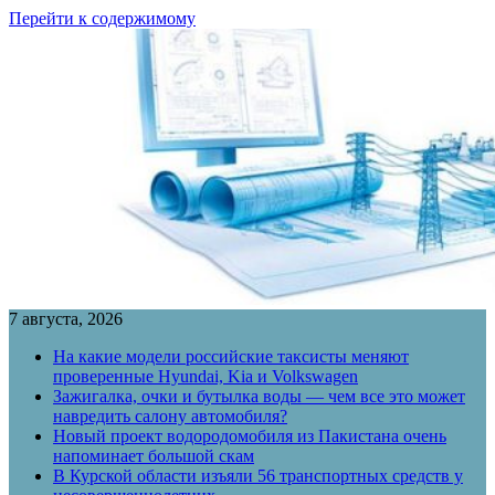
Перейти к содержимому
7 августа, 2026
На какие модели российские таксисты меняют
проверенные Hyundai, Kia и Volkswagen
Зажигалка, очки и бутылка воды — чем все это может
навредить салону автомобиля?
Новый проект водородомобиля из Пакистана очень
напоминает большой скам
В Курской области изъяли 56 транспортных средств у