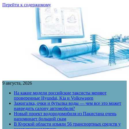
Перейти к содержимому
9 августа, 2026
На какие модели российские таксисты меняют
проверенные Hyundai, Kia и Volkswagen
Зажигалка, очки и бутылка воды — чем все это может
навредить салону автомобиля?
Новый проект водородомобиля из Пакистана очень
напоминает большой скам
В Курской области изъяли 56 транспортных средств у