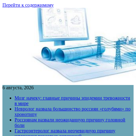
Перейти к содержимому
6 августа, 2026
Мозг начеку: главные причины эпидемии тревожности
в мире
Невролог назвала большинство россиян «голубями» по
хронотипу
Россиянам назвали неожиданную причину головной
боли
Гастроэнтеролог назвала неочевидную причину