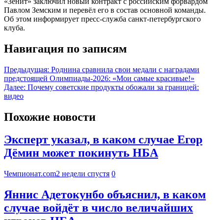
«Зенит» заключил новый контракт с российским форвардом
Павлом Земским и перевёл его в состав основной команды.
Об этом информирует пресс-служба санкт-петербургского
клуба.
Навигация по записям
Предыдущая:
Роднина сравнила свои медали с наградами
предстоящей Олимпиады‑2026: «Мои самые красивые!»
Далее:
Почему советские продукты обожали за границей:
видео
Похожие новости
Эксперт указал, в каком случае Егор
Дёмин может покинуть НБА
Чемпионат.com
2 недели спустя
0
Яннис Адетокунбо объяснил, в каком
случае войдёт в число величайших