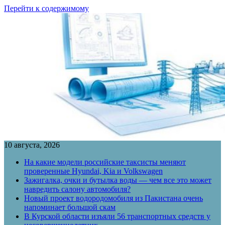
Перейти к содержимому
10 августа, 2026
На какие модели российские таксисты меняют
проверенные Hyundai, Kia и Volkswagen
Зажигалка, очки и бутылка воды — чем все это может
навредить салону автомобиля?
Новый проект водородомобиля из Пакистана очень
напоминает большой скам
В Курской области изъяли 56 транспортных средств у