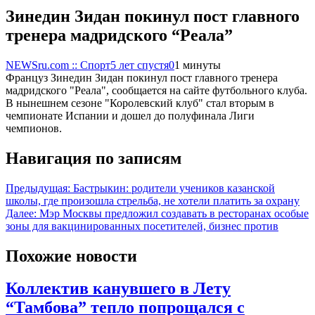
Зинедин Зидан покинул пост главного
тренера мадридского “Реала”
NEWSru.com :: Спорт
5 лет спустя
0
1 минуты
Француз Зинедин Зидан покинул пост главного тренера
мадридского "Реала", сообщается на сайте футбольного клуба.
В нынешнем сезоне "Королевский клуб" стал вторым в
чемпионате Испании и дошел до полуфинала Лиги
чемпионов.
Навигация по записям
Предыдущая:
Бастрыкин: родители учеников казанской
школы, где произошла стрельба, не хотели платить за охрану
Далее:
Мэр Москвы предложил создавать в ресторанах особые
зоны для вакцинированных посетителей, бизнес против
Похожие новости
Коллектив канувшего в Лету
“Тамбова” тепло попрощался с