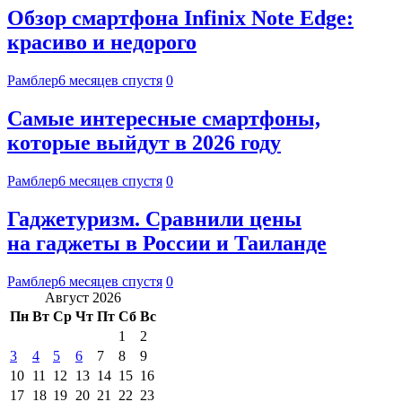
Обзор смартфона Infinix Note Edge:
красиво и недорого
Рамблер
6 месяцев спустя
0
Самые интересные смартфоны,
которые выйдут в 2026 году
Рамблер
6 месяцев спустя
0
Гаджетуризм. Сравнили цены
на гаджеты в России и Таиланде
Рамблер
6 месяцев спустя
0
Август 2026
Пн
Вт
Ср
Чт
Пт
Сб
Вс
1
2
3
4
5
6
7
8
9
10
11
12
13
14
15
16
17
18
19
20
21
22
23