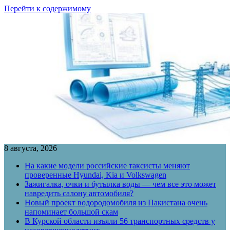
Перейти к содержимому
8 августа, 2026
На какие модели российские таксисты меняют
проверенные Hyundai, Kia и Volkswagen
Зажигалка, очки и бутылка воды — чем все это может
навредить салону автомобиля?
Новый проект водородомобиля из Пакистана очень
напоминает большой скам
В Курской области изъяли 56 транспортных средств у