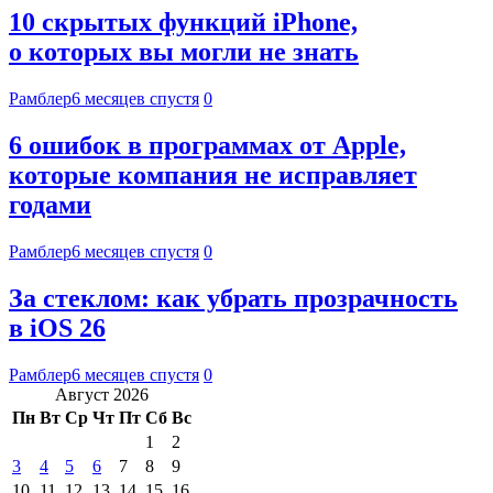
10 скрытых функций iPhone,
о которых вы могли не знать
Рамблер
6 месяцев спустя
0
6 ошибок в программах от Apple,
которые компания не исправляет
годами
Рамблер
6 месяцев спустя
0
За стеклом: как убрать прозрачность
в iOS 26
Рамблер
6 месяцев спустя
0
Август 2026
Пн
Вт
Ср
Чт
Пт
Сб
Вс
1
2
3
4
5
6
7
8
9
10
11
12
13
14
15
16