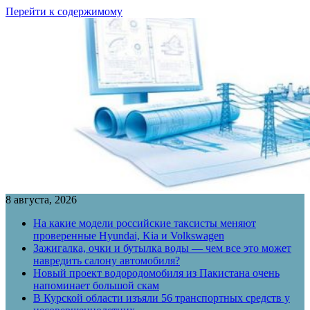
Перейти к содержимому
8 августа, 2026
На какие модели российские таксисты меняют
проверенные Hyundai, Kia и Volkswagen
Зажигалка, очки и бутылка воды — чем все это может
навредить салону автомобиля?
Новый проект водородомобиля из Пакистана очень
напоминает большой скам
В Курской области изъяли 56 транспортных средств у