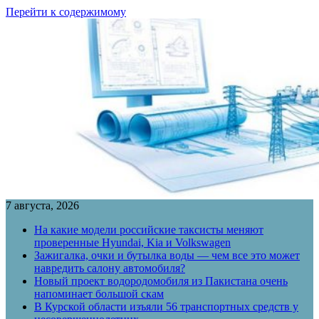
Перейти к содержимому
7 августа, 2026
На какие модели российские таксисты меняют
проверенные Hyundai, Kia и Volkswagen
Зажигалка, очки и бутылка воды — чем все это может
навредить салону автомобиля?
Новый проект водородомобиля из Пакистана очень
напоминает большой скам
В Курской области изъяли 56 транспортных средств у