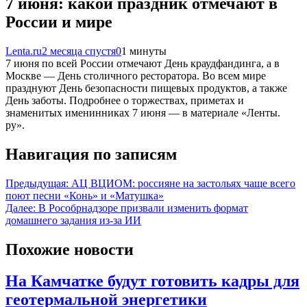
7 июня: какой праздник отмечают в
России и мире
Lenta.ru
2 месяца спустя
0
1 минуты
7 июня по всей России отмечают День краудфандинга, а в
Москве — День столичного ресторатора. Во всем мире
празднуют День безопасности пищевых продуктов, а также
День заботы. Подробнее о торжествах, приметах и
знаменитых именинниках 7 июня — в материале «Ленты.
ру».
Навигация по записям
Предыдущая:
АЦ ВЦИОМ: россияне на застольях чаще всего
поют песни «Конь» и «Матушка»
Далее:
В Рособрнадзоре призвали изменить формат
домашнего задания из-за ИИ
Похожие новости
На Камчатке будут готовить кадры для
геотермальной энергетики