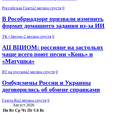
Российская Газета
2 месяца спустя
0
В Рособрнадзоре призвали изменить
формат домашнего задания из-за ИИ
ТК «Звезда»
2 месяца спустя
0
АЦ ВЦИОМ: россияне на застольях
чаще всего поют песни «Конь» и
«Матушка»
RT на русском
2 месяца спустя
0
Омбудсмены России и Украины
договорились об обмене справками
Газета.Ru
2 месяца спустя
0
Август 2026
Пн
Вт
Ср
Чт
Пт
Сб
Вс