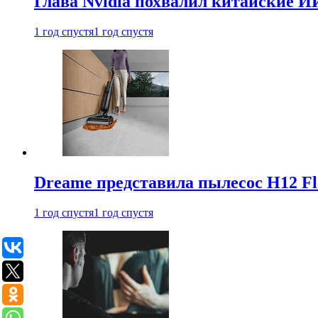
Глава Nvidia похвалил китайские И
1 год спустя
1 год спустя
Dreame представила пылесос H12 Fl
1 год спустя
1 год спустя