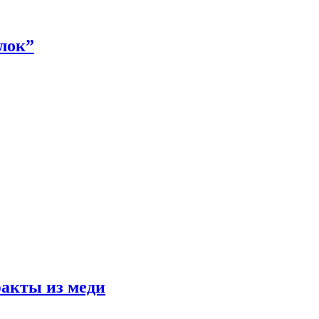
алок”
факты из меди