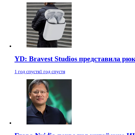
YD: Bravest Studios представила рюк
1 год спустя
1 год спустя