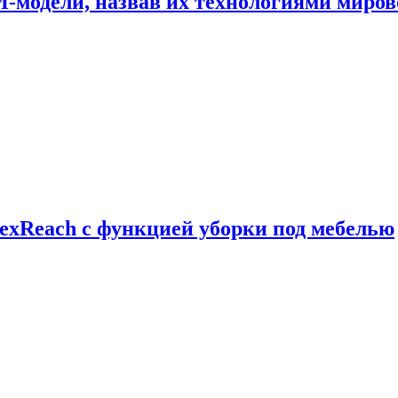
И-модели, назвав их технологиями миров
exReach с функцией уборки под мебелью