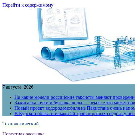
Перейти к содержимому
7 августа, 2026
На какие модели российские таксисты меняют проверенны
Зажигалка, очки и бутылка воды — чем все это может на
Новый проект водородомобиля из Пакистана очень напо
В Курской области изъяли 56 транспортных средств у н
Технологический
Новостная рассылка