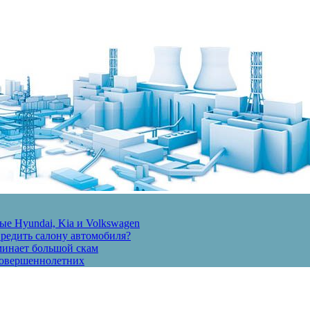
е Hyundai, Kia и Volkswagen
вредить салону автомобиля?
минает большой скам
есовершеннолетних