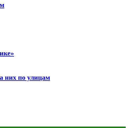
ам
сике»
а них по улицам