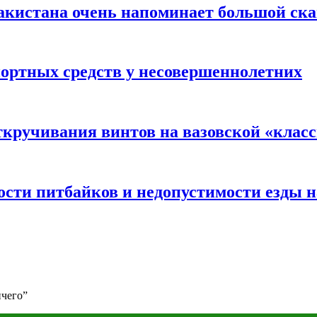
акистана очень напоминает большой ск
портных средств у несовершеннолетних
ткручивания винтов на вазовской «клас
сти питбайков и недопустимости езды н
ичего”