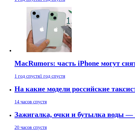
MacRumors: часть iPhone могут сня
1 год спустя
1 год спустя
На какие модели российские таксис
14 часов спустя
Зажигалка, очки и бутылка воды — 
20 часов спустя