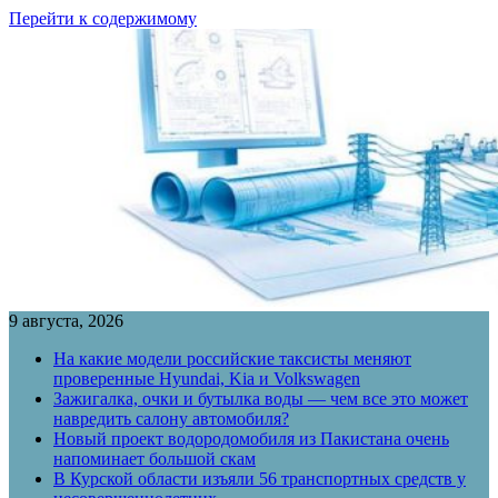
Перейти к содержимому
9 августа, 2026
На какие модели российские таксисты меняют
проверенные Hyundai, Kia и Volkswagen
Зажигалка, очки и бутылка воды — чем все это может
навредить салону автомобиля?
Новый проект водородомобиля из Пакистана очень
напоминает большой скам
В Курской области изъяли 56 транспортных средств у