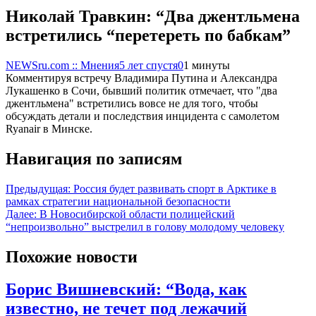
Николай Травкин: “Два джентльмена
встретились “перетереть по бабкам”
NEWSru.com :: Мнения
5 лет спустя
0
1 минуты
Комментируя встречу Владимира Путина и Александра
Лукашенко в Сочи, бывший политик отмечает, что "два
джентльмена" встретились вовсе не для того, чтобы
обсуждать детали и последствия инцидента с самолетом
Ryanair в Минске.
Навигация по записям
Предыдущая:
Россия будет развивать спорт в Арктике в
рамках стратегии национальной безопасности
Далее:
В Новосибирской области полицейский
“непроизвольно” выстрелил в голову молодому человеку
Похожие новости
Борис Вишневский: “Вода, как
известно, не течет под лежачий