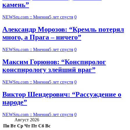
камень”
NEWSru.com :: Мнения
5 лет спустя
0
Александр Морозов: “Кремль потерял
много, а Прага – ничего”
NEWSru.com :: Мнения
5 лет спустя
0
Максим Горюнов: “Конспиролог
конспирологу злейший враг”
NEWSru.com :: Мнения
5 лет спустя
0
Виктор Шендерович: “Рассуждение о
народе”
NEWSru.com :: Мнения
5 лет спустя
0
Август 2026
Пн
Вт
Ср
Чт
Пт
Сб
Вс