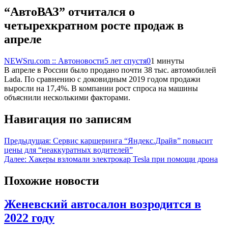
“АвтоВАЗ” отчитался о
четырехкратном росте продаж в
апреле
NEWSru.com :: Автоновости
5 лет спустя
0
1 минуты
В апреле в России было продано почти 38 тыс. автомобилей
Lada. По сравнению с доковидным 2019 годом продажи
выросли на 17,4%. В компании рост спроса на машины
объяснили несколькими факторами.
Навигация по записям
Предыдущая:
Сервис каршеринга “Яндекс.Драйв” повысит
цены для “неаккуратных водителей”
Далее:
Хакеры взломали электрокар Tesla при помощи дрона
Похожие новости
Женевский автосалон возродится в
2022 году