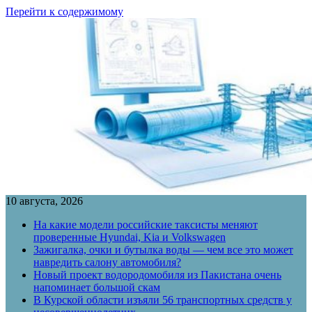
Перейти к содержимому
10 августа, 2026
На какие модели российские таксисты меняют
проверенные Hyundai, Kia и Volkswagen
Зажигалка, очки и бутылка воды — чем все это может
навредить салону автомобиля?
Новый проект водородомобиля из Пакистана очень
напоминает большой скам
В Курской области изъяли 56 транспортных средств у