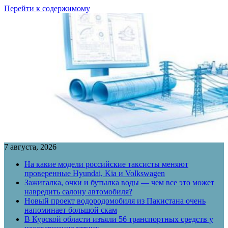
Перейти к содержимому
7 августа, 2026
На какие модели российские таксисты меняют
проверенные Hyundai, Kia и Volkswagen
Зажигалка, очки и бутылка воды — чем все это может
навредить салону автомобиля?
Новый проект водородомобиля из Пакистана очень
напоминает большой скам
В Курской области изъяли 56 транспортных средств у