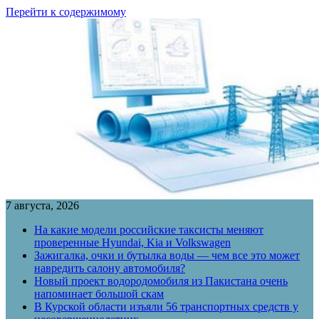
Перейти к содержимому
7 августа, 2026
На какие модели российские таксисты меняют
проверенные Hyundai, Kia и Volkswagen
Зажигалка, очки и бутылка воды — чем все это может
навредить салону автомобиля?
Новый проект водородомобиля из Пакистана очень
напоминает большой скам
В Курской области изъяли 56 транспортных средств у