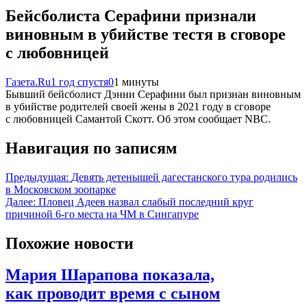
Бейсболиста Серафини признали
виновным в убийстве тестя в сговоре
с любовницей
Газета.Ru
1 год спустя
0
1 минуты
Бывший бейсболист Дэнни Серафини был признан виновным
в убийстве родителей своей жены в 2021 году в сговоре
с любовницей Самантой Скотт. Об этом сообщает NBC.
Навигация по записям
Предыдущая:
Девять детенышей дагестанского тура родились
в Московском зоопарке
Далее:
Пловец Адеев назвал слабый последний круг
причиной 6-го места на ЧМ в Сингапуре
Похожие новости
Мария Шарапова показала,
как проводит время с сыном