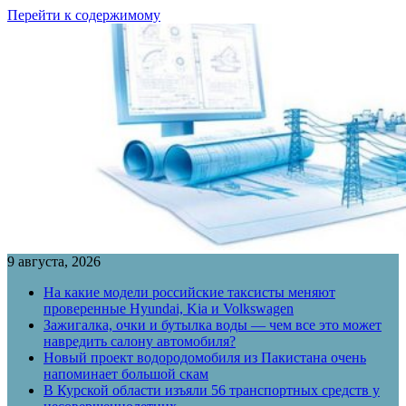
Перейти к содержимому
9 августа, 2026
На какие модели российские таксисты меняют
проверенные Hyundai, Kia и Volkswagen
Зажигалка, очки и бутылка воды — чем все это может
навредить салону автомобиля?
Новый проект водородомобиля из Пакистана очень
напоминает большой скам
В Курской области изъяли 56 транспортных средств у