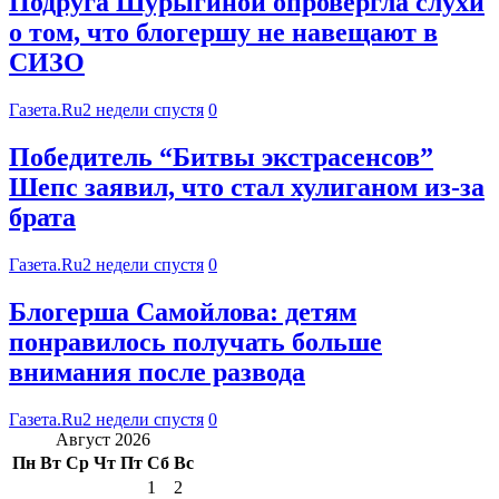
Подруга Шурыгиной опровергла слухи
о том, что блогершу не навещают в
СИЗО
Газета.Ru
2 недели спустя
0
Победитель “Битвы экстрасенсов”
Шепс заявил, что стал хулиганом из-за
брата
Газета.Ru
2 недели спустя
0
Блогерша Самойлова: детям
понравилось получать больше
внимания после развода
Газета.Ru
2 недели спустя
0
Август 2026
Пн
Вт
Ср
Чт
Пт
Сб
Вс
1
2