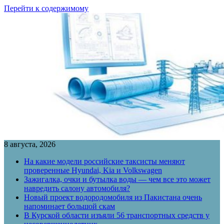
Перейти к содержимому
8 августа, 2026
На какие модели российские таксисты меняют
проверенные Hyundai, Kia и Volkswagen
Зажигалка, очки и бутылка воды — чем все это может
навредить салону автомобиля?
Новый проект водородомобиля из Пакистана очень
напоминает большой скам
В Курской области изъяли 56 транспортных средств у