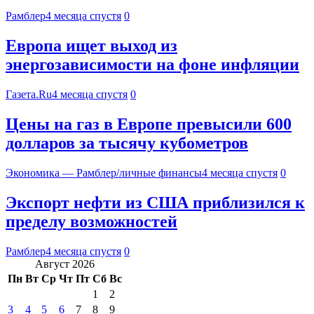
Рамблер
4 месяца спустя
0
Европа ищет выход из
энергозависимости на фоне инфляции
Газета.Ru
4 месяца спустя
0
Цены на газ в Европе превысили 600
долларов за тысячу кубометров
Экономика — Рамблер/личные финансы
4 месяца спустя
0
Экспорт нефти из США приблизился к
пределу возможностей
Рамблер
4 месяца спустя
0
Август 2026
Пн
Вт
Ср
Чт
Пт
Сб
Вс
1
2
3
4
5
6
7
8
9