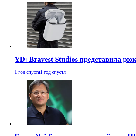
YD: Bravest Studios представила рюк
1 год спустя
1 год спустя