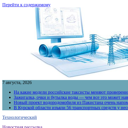
Перейти к содержимому
7 августа, 2026
На какие модели российские таксисты меняют проверенны
Зажигалка, очки и бутылка воды — чем все это может на
Новый проект водородомобиля из Пакистана очень напо
В Курской области изъяли 56 транспортных средств у н
Технологический
Новостная рассылка