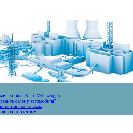
е Hyundai, Kia и Volkswagen
вредить салону автомобиля?
минает большой скам
есовершеннолетних