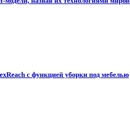
И-модели, назвав их технологиями миров
exReach с функцией уборки под мебелью