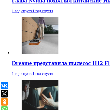
Глава Nvidia похвалил китайские И
1 год спустя
1 год спустя
Dreame представила пылесос H12 Fl
1 год спустя
1 год спустя