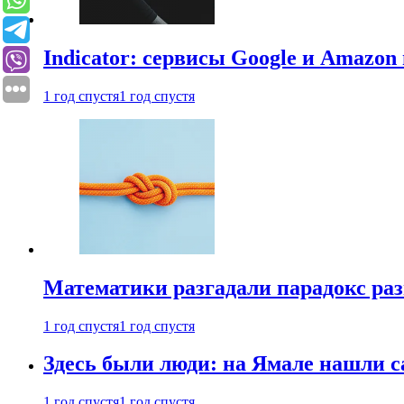
Indicator: сервисы Google и Amazo
1 год спустя
1 год спустя
Математики разгадали парадокс раз
1 год спустя
1 год спустя
Здесь были люди: на Ямале нашли 
1 год спустя
1 год спустя