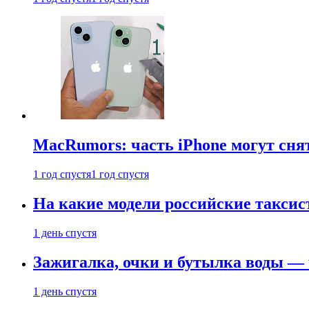
MacRumors: часть iPhone могут сня
1 год спустя
1 год спустя
На какие модели российские таксис
1 день спустя
Зажигалка, очки и бутылка воды — 
1 день спустя