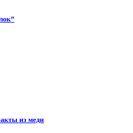
алок”
факты из меди