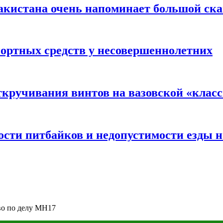
акистана очень напоминает большой ск
портных средств у несовершеннолетних
ткручивания винтов на вазовской «клас
сти питбайков и недопустимости езды н
во по делу MH17