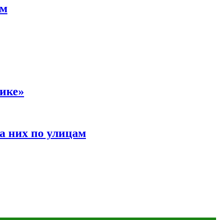
ам
сике»
а них по улицам