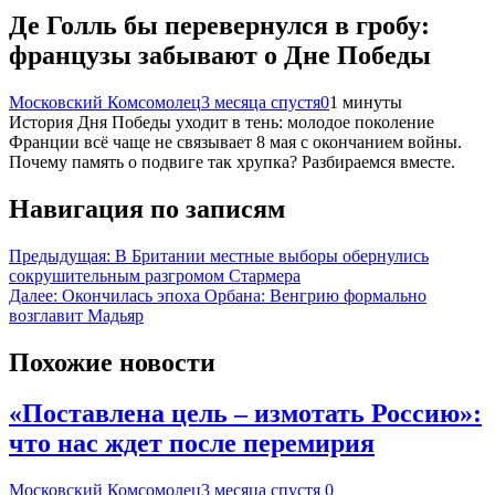
Де Голль бы перевернулся в гробу:
французы забывают о Дне Победы
Московский Комсомолец
3 месяца спустя
0
1 минуты
История Дня Победы уходит в тень: молодое поколение
Франции всё чаще не связывает 8 мая с окончанием войны.
Почему память о подвиге так хрупка? Разбираемся вместе.
Навигация по записям
Предыдущая:
В Британии местные выборы обернулись
сокрушительным разгромом Стармера
Далее:
Окончилась эпоха Орбана: Венгрию формально
возглавит Мадьяр
Похожие новости
«Поставлена цель – измотать Россию»:
что нас ждет после перемирия
Московский Комсомолец
3 месяца спустя
0