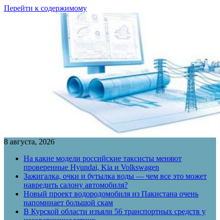
Перейти к содержимому
8 августа, 2026
На какие модели российские таксисты меняют
проверенные Hyundai, Kia и Volkswagen
Зажигалка, очки и бутылка воды — чем все это может
навредить салону автомобиля?
Новый проект водородомобиля из Пакистана очень
напоминает большой скам
В Курской области изъяли 56 транспортных средств у